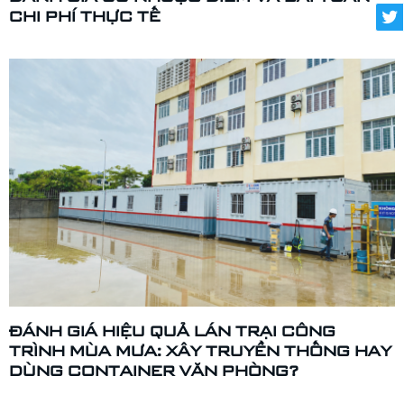
CHI PHÍ THỰC TẾ
ĐÁNH GIÁ HIỆU QUẢ LÁN TRẠI CÔNG
TRÌNH MÙA MƯA: XÂY TRUYỀN THỐNG HAY
DÙNG CONTAINER VĂN PHÒNG?