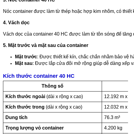
Nóc container được làm từ thép hoặc hợp kim nhôm, có thiết 
4. Vách dọc
Vách dọc của container 40 HC được làm từ tôn sóng để tăng 
5. Mặt trước và mặt sau của container
Mặt trước
: Được thiết kế kín, chắc chắn nhằm bảo vệ 
Mặt sau
: Được lắp cửa đôi mở rộng giúp dễ dàng xếp v
Kích thước container 40 HC
Thông số
K
Kích thước ngoài
(dài x rộng x cao)
12.192 m x 2.
Kích thước trong
(dài x rộng x cao)
12.032 m x 2.
Dung tích
76.3 m³
Trọng lượng vỏ container
4.200 kg