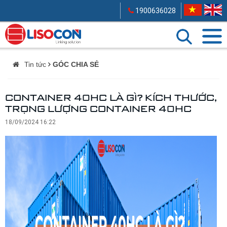
1900636028
Tin tức
GÓC CHIA SẺ
CONTAINER 40HC LÀ GÌ? KÍCH THƯỚC,
TRỌNG LƯỢNG CONTAINER 40HC
18/09/2024 16:22