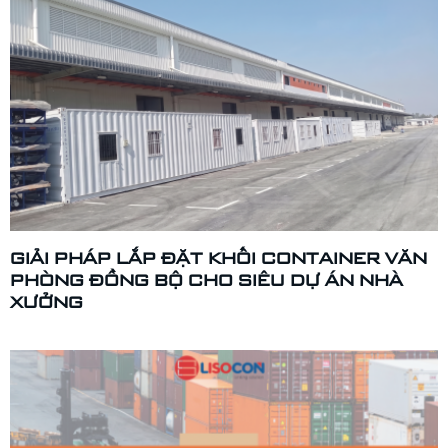
GIẢI PHÁP LẮP ĐẶT KHỐI CONTAINER VĂN
PHÒNG ĐỒNG BỘ CHO SIÊU DỰ ÁN NHÀ
XƯỞNG