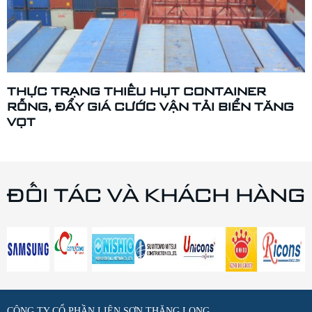
THỰC TRẠNG THIẾU HỤT CONTAINER
RỖNG, ĐẨY GIÁ CƯỚC VẬN TẢI BIỂN TĂNG
VỌT
ĐỐI TÁC VÀ KHÁCH HÀNG
CÔNG TY CỔ PHẦN LIÊN SƠN THĂNG LONG