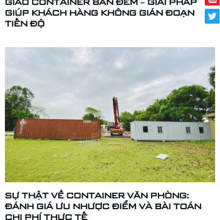
GIAO CONTAINER BAN ĐÊM – GIẢI PHÁP
GIÚP KHÁCH HÀNG KHÔNG GIÁN ĐOẠN
TIẾN ĐỘ
SỰ THẬT VỀ CONTAINER VĂN PHÒNG:
ĐÁNH GIÁ ƯU NHƯỢC ĐIỂM VÀ BÀI TOÁN
CHI PHÍ THỰC TẾ