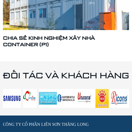
CHIA SẺ KINH NGHIỆM XÂY NHÀ
CONTAINER (P1)
ĐỐI TÁC VÀ KHÁCH HÀNG
CÔNG TY CỔ PHẦN LIÊN SƠN THĂNG LONG