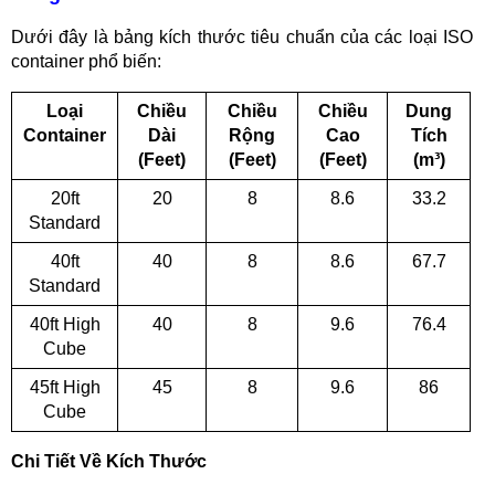
Dưới đây là bảng kích thước tiêu chuẩn của các loại ISO
container phổ biến:
Loại
Chiều
Chiều
Chiều
Dung
Container
Dài
Rộng
Cao
Tích
(Feet)
(Feet)
(Feet)
(m³)
20ft
20
8
8.6
33.2
Standard
40ft
40
8
8.6
67.7
Standard
40ft High
40
8
9.6
76.4
Cube
45ft High
45
8
9.6
86
Cube
Chi Tiết Về Kích Thước