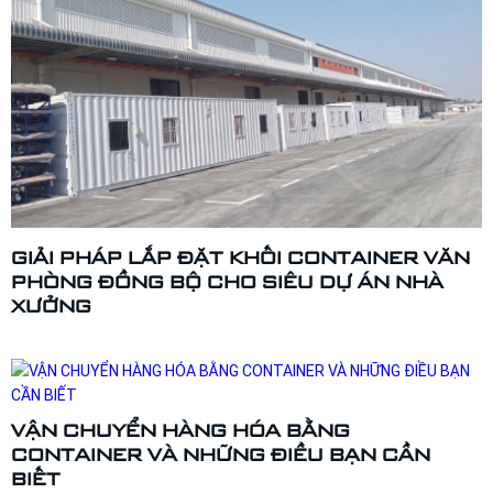
GIẢI PHÁP LẮP ĐẶT KHỐI CONTAINER VĂN
PHÒNG ĐỒNG BỘ CHO SIÊU DỰ ÁN NHÀ
XƯỞNG
VẬN CHUYỂN HÀNG HÓA BẰNG
CONTAINER VÀ NHỮNG ĐIỀU BẠN CẦN
BIẾT