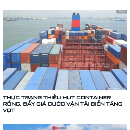
THỰC TRẠNG THIẾU HỤT CONTAINER
RỖNG, ĐẨY GIÁ CƯỚC VẬN TẢI BIỂN TĂNG
VỌT