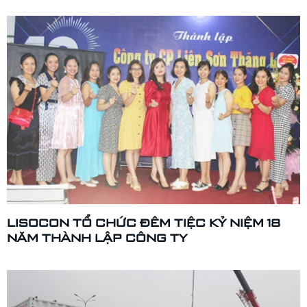
LISOCON TỔ CHỨC ĐÊM TIỆC KỶ NIỆM 18
NĂM THÀNH LẬP CÔNG TY