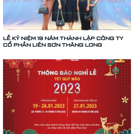
LỄ KỶ NIỆM 19 NĂM THÀNH LẬP CÔNG TY
CỔ PHẦN LIÊN SƠN THĂNG LONG