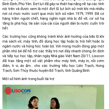
Bình Định, Phú Yên. Đợt lụt đã gây ra thiệt hại nặng nề tại các tỉnh
nói trên và được xem là một đợt lũ lụt lịch sử mới khi mà nhiều
nơi có mực nước vượt qua mức lịch sử năm 1979, 1999. Đã có
hàng trăm người chết, hàng nghìn ngôi nhà bị đổ vỡ, cơ sở hạ
tầng bị phá hủy, tài sản của cải của người dân bị nước cuốn trôi
hết.
Các trường học cũng không tránh khỏi ảnh hưởng của bão lũ khi
mà sách vở, máy tính, đồ dùng học tập hoặc bị trôi hết hoặc bị
ngâm nước và hỏng hóc toàn bộ. Với mong muốn đóng góp một
phần nhỏ bé để hỗ trợ các thầy trò nơi đây nhanh chóng ổn định
và tiếp tục học tập, nhân ngày Nhà giáo Việt Nam 20/11, Lisocon
đã trao tặng một số vật phẩm như máy tính, máy in, nồi cơm
điện, ti vi, áo ấm… cho các trường tiểu học Liên Trạch, Hưng
Trạch, Sơn Thủy thuộc huyện Bố Trạch, tỉnh Quảng Bình
Một số hình ảnh trong buổi tài trợ