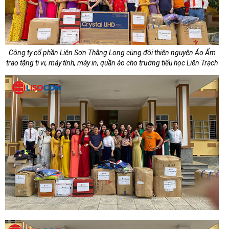
Công ty cổ phần Liên Sơn Thăng Long cùng đội thiện nguyện Áo Ấm
trao tặng ti vi, máy tính, máy in, quần áo cho trường tiểu học Liên Trạch