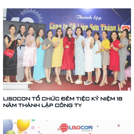
LISOCON TỔ CHỨC ĐÊM TIỆC KỶ NIỆM 18
NĂM THÀNH LẬP CÔNG TY