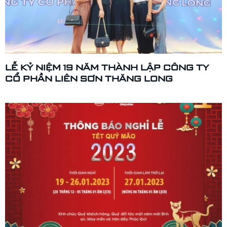
LỄ KỶ NIỆM 19 NĂM THÀNH LẬP CÔNG TY
CỔ PHẦN LIÊN SƠN THĂNG LONG