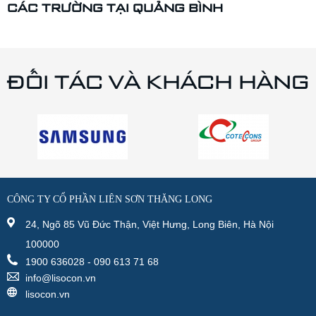
CÁC TRƯỜNG TẠI QUẢNG BÌNH
ĐỐI TÁC VÀ KHÁCH HÀNG
CÔNG TY CỔ PHẦN LIÊN SƠN THĂNG LONG
24, Ngõ 85 Vũ Đức Thận, Việt Hưng, Long Biên, Hà Nội
100000
1900 636028 - 090 613 71 68
info@lisocon.vn
lisocon.vn