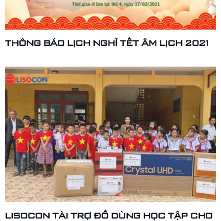
THÔNG BÁO LỊCH NGHỈ TẾT ÂM LỊCH 2021
LISOCON TÀI TRỢ ĐỒ DÙNG HỌC TẬP CHO