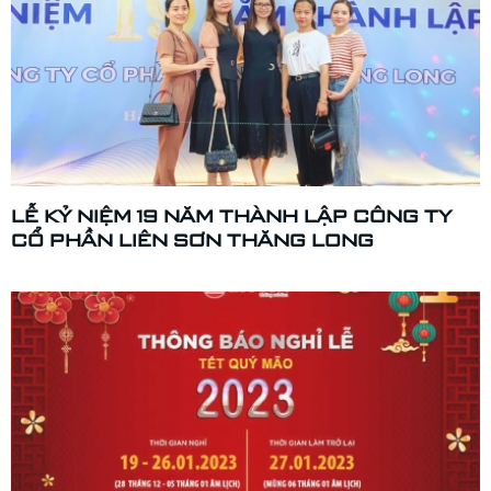
LỄ KỶ NIỆM 19 NĂM THÀNH LẬP CÔNG TY
CỔ PHẦN LIÊN SƠN THĂNG LONG