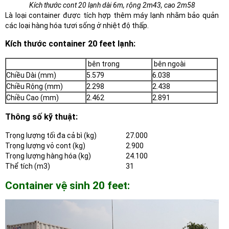
Kích thước cont 20 lạnh dài 6m, rộng 2m43, cao 2m58
Là loại container được tích hợp thêm máy lạnh nhằm bảo quản
các loại hàng hóa tươi sống ở nhiệt độ thấp.
Kích thước container 20 feet lạnh:
bên trong
bên ngoài
Chiều Dài (mm)
5.579
6.038
Chiều Rộng (mm)
2.298
2.438
Chiều Cao (mm)
2.462
2.891
Thông số kỹ thuật:
Trọng lượng tối đa cả bì (kg)
27.000
Trọng lượng vỏ cont (kg)
2.900
Trọng lượng hàng hóa (kg)
24.100
Thể tích (m3)
31
Container vệ sinh 20 feet: