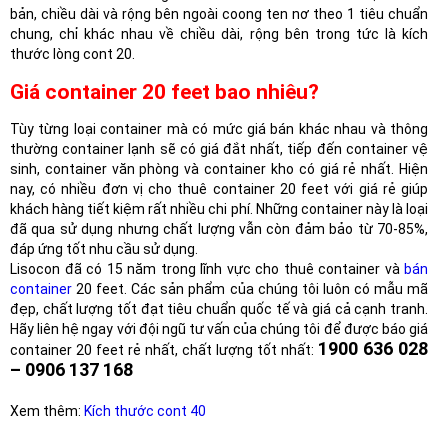
bản, chiều dài và rộng bên ngoài coong ten nơ theo 1 tiêu chuẩn
chung, chỉ khác nhau về chiều dài, rộng bên trong tức là kích
thước lòng cont 20.
Giá container 20 feet bao nhiêu?
Tùy từng loại container mà có mức giá bán khác nhau và thông
thường container lạnh sẽ có giá đắt nhất, tiếp đến container vệ
sinh, container văn phòng và container kho có giá rẻ nhất. Hiện
nay, có nhiều đơn vị cho thuê container 20 feet với giá rẻ giúp
khách hàng tiết kiệm rất nhiều chi phí. Những container này là loại
đã qua sử dụng nhưng chất lượng vẫn còn đảm bảo từ 70-85%,
đáp ứng tốt nhu cầu sử dụng.
Lisocon đã có 15 năm trong lĩnh vực cho thuê container và
bán
container
20 feet. Các sản phẩm của chúng tôi luôn có mẫu mã
đẹp, chất lượng tốt đạt tiêu chuẩn quốc tế và giá cả cạnh tranh.
Hãy liên hệ ngay với đội ngũ tư vấn của chúng tôi để được báo giá
1900 636 028
container 20 feet rẻ nhất, chất lượng tốt nhất:
– 0906 137 168
Xem thêm:
Kích thước cont 40