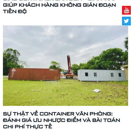
GIÚP KHÁCH HÀNG KHÔNG GIÁN ĐOẠN
TIẾN ĐỘ
SỰ THẬT VỀ CONTAINER VĂN PHÒNG:
ĐÁNH GIÁ ƯU NHƯỢC ĐIỂM VÀ BÀI TOÁN
CHI PHÍ THỰC TẾ