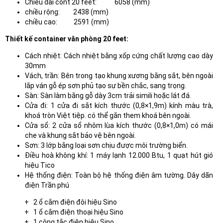
Chiều dài cont 20 feet: 6058 (mm)
chiều rộng: 2438 (mm)
chiều cao: 2591 (mm)
Thiết kế container văn phòng 20 feet:
Cách nhiệt: Cách nhiệt bằng xốp cứng chất lượng cao dày
30mm
Vách, trần: Bên trong tạo khung xương bằng sắt, bên ngoài
lắp ván gỗ ép sơn phủ tạo sự bền chắc, sang trọng.
Sàn: Sàn làm bằng gỗ dày 3cm trải simili hoặc lát đá.
Cửa đi: 1 cửa đi sắt kích thước (0,8×1,9m) kính màu trà,
khoá tròn Việt tiệp. có thể gắn them khoá bên ngoài.
Cửa sổ: 2 cửa sổ nhôm lùa kích thước (0,8×1,0m) có mái
che và khung sắt bảo vệ bên ngoài.
Sơn: 3 lớp bằng loại sơn chịu được môi trường biển.
Điều hoà không khí: 1 máy lạnh 12.000 Btu, 1 quạt hút gió
hiệu Tico
Hệ thống điện: Toàn bộ hệ thống điện âm tường. Dây dãn
điện Trần phú
+ 2 ổ cắm điện đôi hiệu Sino
+ 1 ổ cắm điện thoại hiệu Sino
+ 1 công tắc điện hiệu Sino