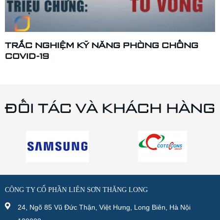
TRẮC NGHIỆM KỸ NĂNG PHÒNG CHỐNG
COVID-19
ĐỐI TÁC VÀ KHÁCH HÀNG
CÔNG TY CỔ PHẦN LIÊN SƠN THĂNG LONG
24, Ngõ 85 Vũ Đức Thận, Việt Hưng, Long Biên, Hà Nội