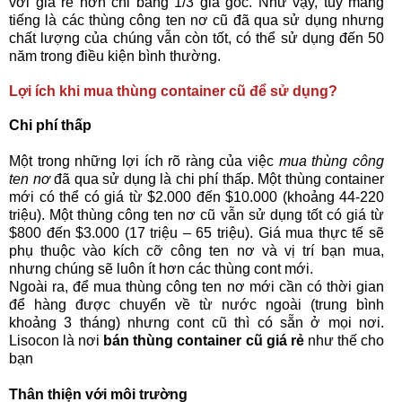
với giá rẻ hơn chỉ bằng 1/3 giá gốc. Như vậy, tuy mang
tiếng là các thùng công ten nơ cũ đã qua sử dụng nhưng
chất lượng của chúng vẫn còn tốt, có thể sử dụng đến 50
năm trong điều kiện bình thường.
Lợi ích khi mua thùng container cũ để sử dụng?
Chi phí thấp
Một trong những lợi ích rõ ràng của việc
mua thùng công
ten nơ
đã qua sử dụng là chi phí thấp. Một thùng container
mới có thể có giá từ $2.000 đến $10.000 (khoảng 44-220
triệu). Một thùng công ten nơ cũ vẫn sử dụng tốt có giá từ
$800 đến $3.000 (17 triệu – 65 triệu). Giá mua thực tế sẽ
phụ thuộc vào kích cỡ công ten nơ và vị trí bạn mua,
nhưng chúng sẽ luôn ít hơn các thùng cont mới.
Ngoài ra, để mua thùng công ten nơ mới cần có thời gian
để hàng được chuyển về từ nước ngoài (trung bình
khoảng 3 tháng) nhưng cont cũ thì có sẵn ở mọi nơi.
Lisocon là nơi
bán thùng container cũ giá rẻ
như thế cho
bạn
Thân thiện với môi trường