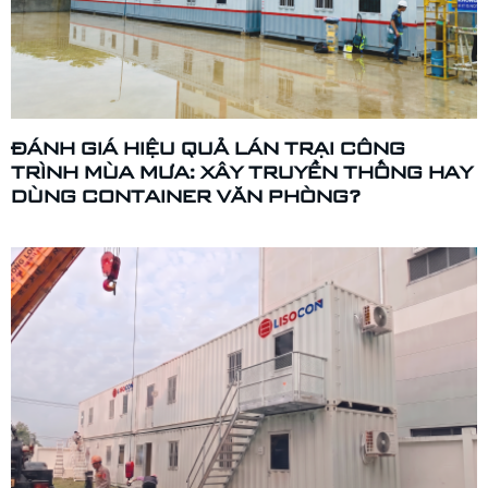
ĐÁNH GIÁ HIỆU QUẢ LÁN TRẠI CÔNG
TRÌNH MÙA MƯA: XÂY TRUYỀN THỐNG HAY
DÙNG CONTAINER VĂN PHÒNG?