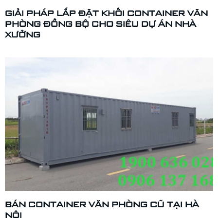
GIẢI PHÁP LẮP ĐẶT KHỐI CONTAINER VĂN
PHÒNG ĐỒNG BỘ CHO SIÊU DỰ ÁN NHÀ
XƯỞNG
BÁN CONTAINER VĂN PHÒNG CŨ TẠI HÀ
NỘI