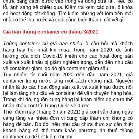
chứa bằng cách bước vào trong và đóng cửa lại. Nếu có
lỗ, ánh sáng sẽ chiếu qua. Kiểm tra xem các cửa, ổ khóa
có hoạt động tốt không. Tìm kiếm những vết lõm trên mái
nhà có thể thu nước và cuối cùng biến thành một vết gỉ.
Giá bán thùng container cũ tháng 3/2021
Thùng container cũ giá bao nhiêu
là câu hỏi mà khách
hàng hay hỏi nhất khi mua. Trong năm 2020, do ảnh
hưởng của dịch Covid-19 khiến cho các hoạt động sản
xuất và xuất khẩu bị giảm nghiêm trọng, dẫn đến nhu cầu
về container giảm, do đó giá container giảm sâu.
Tuy nhiên, từ cuối năm 2020 đến đầu năm 2021, giá
container trong nước tăng một cách chóng mặt. Nguyên
nhân là do các hoạt động sản xuất và xuất khẩu được nối
lại làm tăng nhu cầu về container để vận chuyển hàng hóa.
Trong khi đó, nguồn cung hàng lại khan hiếm do chưa thể
nhập khẩu cont từ Trung Quốc về được.
Thời điểm này ( tháng 3 năm 2021) giá cont vẫn đang ngày
càng tăng và nhiều đơn vị cung cấp thậm chí không có
hàng để bán. Do đó, nếu nhu cầu chưa thực sự cần thiết
khách hàng có thể tham khảo phương án thuê thùng
container cũ để tiết kiệm chi phí.