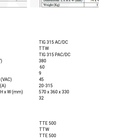
TIG 315 AC/DC
TTW
TIG 315 PAC/DC
V)
380
60
9
 (VAC)
45
(A)
20-315
 H x W (mm)
570 x 360 x 330
32
TTE 500
TTW
TTE 500