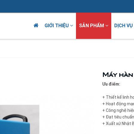
GIỚI THIỆU
SẢN PHẨM
DỊCH VỤ
Máy hàn
Ưu điểm:
+ Thiết kế linh ho
+ Hoạt động mạnh
+ Công nghệ hiện
+ Đạt tiêu chuẩn
+ Xuất xứ Nhật 