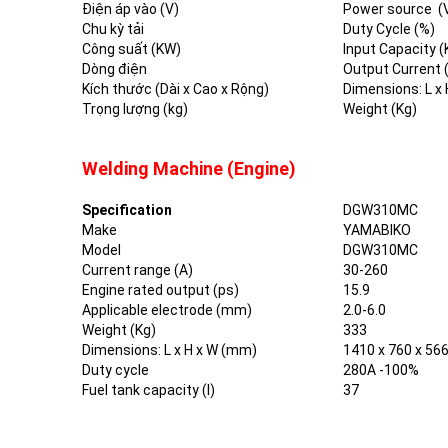
Điện áp vào (V)
Power source (
Chu kỳ tải
Duty Cycle (%)
Công suất (KW)
Input Capacity 
Dòng điện
Output Current 
Kích thước (Dài x Cao x Rộng)
Dimensions: L x 
Trọng lượng (kg)
Weight (Kg)
Welding Machine (Engine)
Specification
DGW310MC
Make
YAMABIKO
Model
DGW310MC
Current range (A)
30-260
Engine rated output (ps)
15.9
Applicable electrode (mm)
2.0-6.0
Weight (Kg)
333
Dimensions: L x H x W (mm)
1410 x 760 x 56
Duty cycle
280A -100%
Fuel tank capacity (l)
37