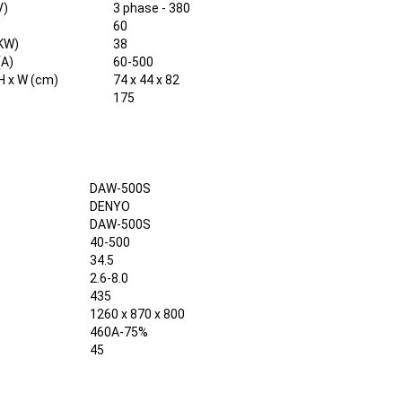
V)
3 phase - 380
60
(KW)
38
(A)
60-500
H x W (cm)
74 x 44 x 82
175
DAW-500S
DENYO
DAW-500S
40-500
34.5
2.6-8.0
435
6
1260 x 870 x 800
460A-75%
45