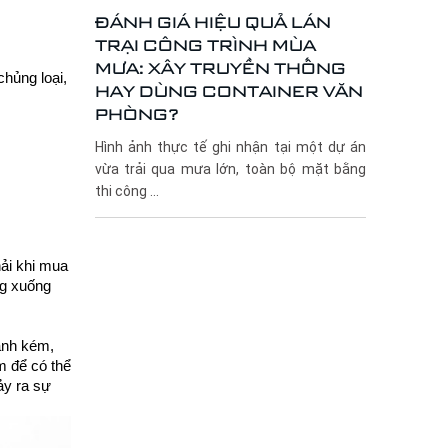
ĐÁNH GIÁ HIỆU QUẢ LÁN
TRẠI CÔNG TRÌNH MÙA
MƯA: XÂY TRUYỀN THỐNG
chủng loại,
HAY DÙNG CONTAINER VĂN
PHÒNG?
Hình ảnh thực tế ghi nhận tại một dự án
vừa trải qua mưa lớn, toàn bộ mặt bằng
thi công ...
hải khi mua
ng xuống
ành kém,
m để có thể
ảy ra sự