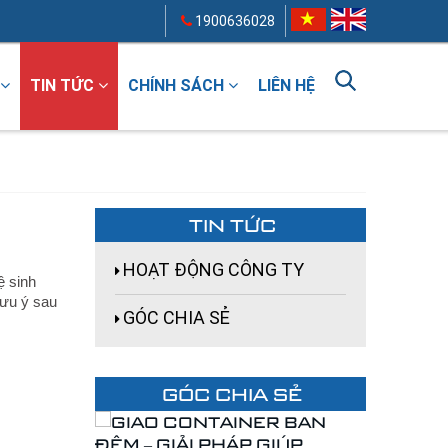
1900636028
TIN TỨC
CHÍNH SÁCH
LIÊN HỆ
TIN TỨC
HOẠT ĐỘNG CÔNG TY
ệ sinh
lưu ý sau
GÓC CHIA SẺ
GÓC CHIA SẺ