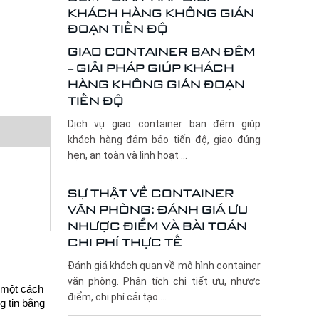
GIAO CONTAINER BAN ĐÊM
– GIẢI PHÁP GIÚP KHÁCH
HÀNG KHÔNG GIÁN ĐOẠN
TIẾN ĐỘ
Dịch vụ giao container ban đêm giúp
khách hàng đảm bảo tiến độ, giao đúng
hẹn, an toàn và linh hoạt ...
SỰ THẬT VỀ CONTAINER
VĂN PHÒNG: ĐÁNH GIÁ ƯU
NHƯỢC ĐIỂM VÀ BÀI TOÁN
CHI PHÍ THỰC TẾ
Đánh giá khách quan về mô hình container
văn phòng. Phân tích chi tiết ưu, nhược
ũ một cách
điểm, chi phí cải tạo ...
g tin bằng