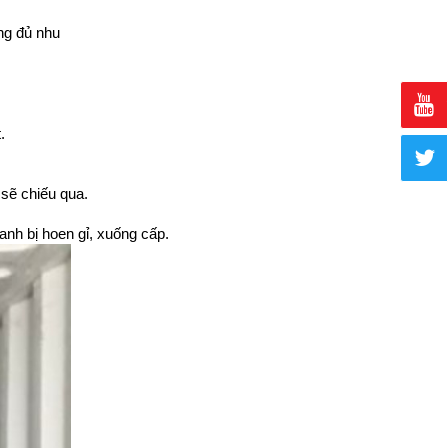
ng đủ nhu
.
 sẽ chiếu qua.
anh bị hoen gỉ, xuống cấp.