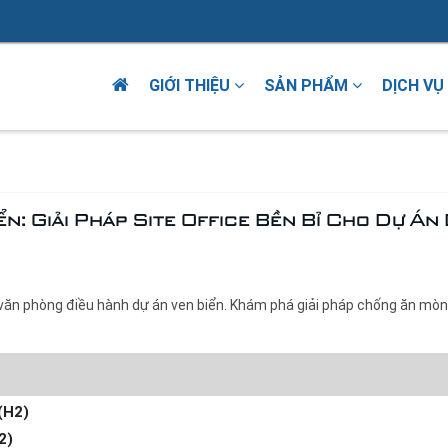
GIỚI THIỆU
SẢN PHẨM
DỊCH VỤ
n: Giải Pháp Site Office Bền Bỉ Cho Dự Án
 văn phòng điều hành dự án ven biển. Khám phá giải pháp chống ăn mòn
(H2)
2)