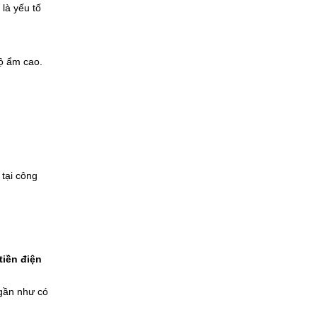
là yếu tố
ộ ẩm cao.
 tại công
tiền điện
gần như có