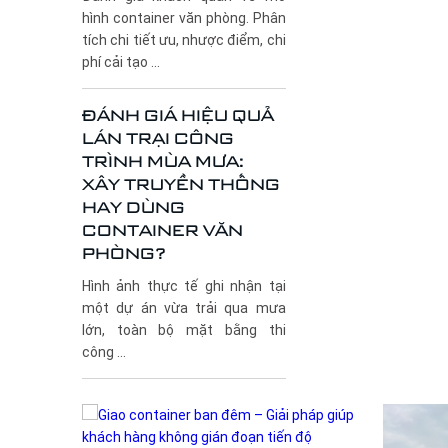
hình container văn phòng. Phân
tích chi tiết ưu, nhược điểm, chi
phí cải tạo ...
ĐÁNH GIÁ HIỆU QUẢ
LÁN TRẠI CÔNG
TRÌNH MÙA MƯA:
XÂY TRUYỀN THỐNG
HAY DÙNG
CONTAINER VĂN
PHÒNG?
Hình ảnh thực tế ghi nhận tại
một dự án vừa trải qua mưa
lớn, toàn bộ mặt bằng thi
công ...