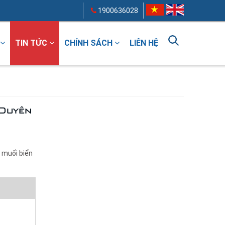
1900636028
TIN TỨC
CHÍNH SÁCH
LIÊN HỆ
 Duyên
 muối biển