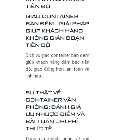
GIAO CONTAINER
BAN ĐÊM – GIẢI PHÁP
GIÚP KHÁCH HÀNG
KHÔNG GIÁN ĐOẠN
TIẾN ĐỘ
Dịch vụ giao container ban đêm
giúp khách hàng đảm bảo tiến
độ, giao đúng hẹn, an toàn và
linh hoạt ...
SỰ THẬT VỀ
CONTAINER VĂN
PHÒNG: ĐÁNH GIÁ
ƯU NHƯỢC ĐIỂM VÀ
BÀI TOÁN CHI PHÍ
THỰC TẾ
Đánh giá khách quan về mô