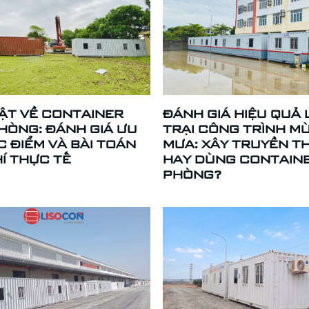
ẬT VỀ CONTAINER
ĐÁNH GIÁ HIỆU QUẢ 
HÒNG: ĐÁNH GIÁ ƯU
TRẠI CÔNG TRÌNH M
 ĐIỂM VÀ BÀI TOÁN
MƯA: XÂY TRUYỀN T
HÍ THỰC TẾ
HAY DÙNG CONTAIN
PHÒNG?