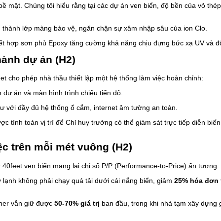
 mặt. Chúng tôi hiểu rằng tại các dự án ven biển, độ bền của vỏ thép 
h thành lớp màng bảo vệ, ngăn chặn sự xâm nhập sâu của ion Clo.
ết hợp sơn phủ Epoxy tăng cường khả năng chịu đựng bức xạ UV và đ
hành dự án (H2)
et cho phép nhà thầu thiết lập một hệ thống làm việc hoàn chỉnh:
dự án và màn hình trình chiếu tiến độ.
sư với đầy đủ hệ thống ổ cắm, internet âm tường an toàn.
tính toán vị trí để Chỉ huy trưởng có thể giám sát trực tiếp diễn biến
iệc trên mỗi mét vuông (H2)
r 40feet ven biển mang lại chỉ số P/P (Performance-to-Price) ấn tượng:
lạnh không phải chạy quá tải dưới cái nắng biển, giảm
25% hóa đơn 
iner vẫn giữ được
50-70% giá trị
ban đầu, trong khi nhà tạm xây dựng 