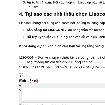
An toàn tài sản:
Kết cấu thép kín khít giúp bảo vệ t
bất ngờ.
4. Tại sao các nhà thầu chọn Lisoco
Lisocon không chỉ cung cấp container, chúng tôi cung cấp
Sẵn hàng tại LISOCON:
Giao hàng thần tốc tới các
Hỗ trợ kỹ thuật 24/7:
Xử lý các vấn đề về điện, lạn
Khởi động dự án ven biển của bạn với hạ tầng vững 
LISOCON - Đơn vị chuyên thiết kế, thi công, bán và c
------ Mọi thông tin chi tiết xin vui lòng liên hệ ------
CÔNG TY CỔ PHẦN LIÊN SƠN THĂNG LONG (LISOC
Bình luận (
0
)