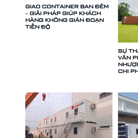
GIAO CONTAINER BAN ĐÊM
– GIẢI PHÁP GIÚP KHÁCH
HÀNG KHÔNG GIÁN ĐOẠN
TIẾN ĐỘ
SỰ TH
VĂN P
NHƯỢC
CHI P