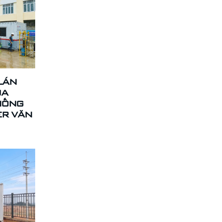
LÁN
ÙA
HỐNG
ER VĂN