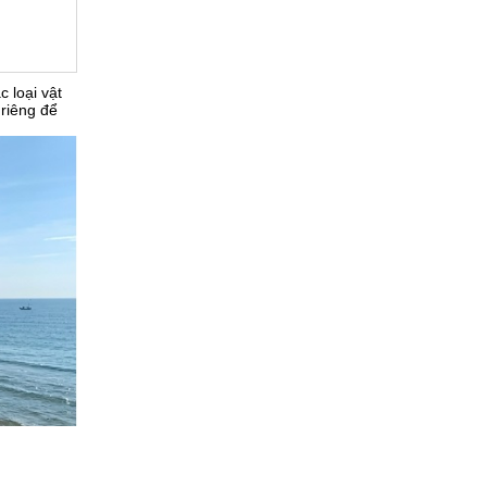
 loại vật
 riêng để