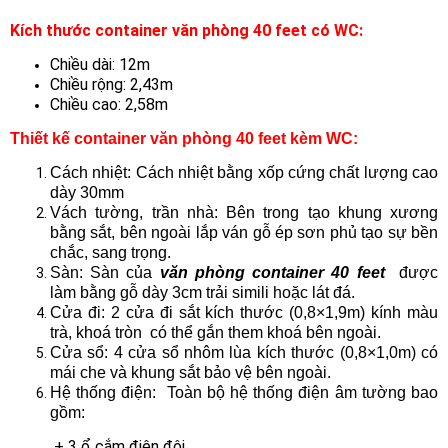
Kích thước container văn phòng 40 feet có WC:
Chiều dài: 12m
Chiều rộng: 2,43m
Chiều cao: 2,58m
Thiết kế container văn phòng 40 feet kèm WC:
Cách nhiệt: Cách nhiệt bằng xốp cứng chất lượng cao
dày 30mm
Vách tường, trần nhà: Bên trong tạo khung xương
bằng sắt, bên ngoài lắp ván gỗ ép sơn phủ tạo sự bền
chắc, sang trọng.
Sàn: Sàn của
văn phòng container 40 feet
được
làm bằng gỗ dày 3cm trải simili hoặc lát đá.
Cửa đi: 2 cửa đi sắt kích thước (0,8×1,9m) kính màu
trà, khoá tròn có thể gắn them khoá bên ngoài.
Cửa sổ: 4 cửa sổ nhôm lùa kích thước (0,8×1,0m) có
mái che và khung sắt bảo vệ bên ngoài.
Hệ thống điện: Toàn bộ hệ thống điện âm tường bao
gồm:
+ 3 ổ cắm điện đôi