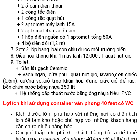
+ 2 ổ cắm điện thoại
+ 2 công tắc điện
+ 1 công tắc quạt hút
+ 2 aptomat máy lạnh 15A
+ 2 aptomat đèn và ổ cắm
+ 1 hộp điện nguồn có 1 aptomat tổng 50A
+ 4 bộ đèn đôi (1,2 m)
7. Sơn: 3 lớp bằng loại sơn chịu được môi trường biển.
8. Điều hoà không khí: 1 máy lạnh 12.000 , 1 quạt hút gió
9. Toilet:
+ Sàn lát gạch Ceramic
+ vách ngăn, cửa phụ, quạt hút gió, lavabo,đèn chiếc
(0,6m), gương soi,giỏ treo khăn hộp đựng giấy, giỏ để rác,
bồn chứa nước bằng nhựa 250 lít
+ Hệ thống cấp thoát nước bằng ống nhựa hiêu PVC
Lợi ích khi sử dụng container văn phòng 40 feet có WC
Kích thước lớn, phù hợp với những nơi có diện tích
lớn để làm kho hoặc phù hợp với những khách hàng
cần chứa nhiều hàng hóa
Chi phí thấp: chi phí khi khách hàng bỏ ra để thuê
hoặc mua
container văn phòng 40 feet giá rẻ
thấp hơn