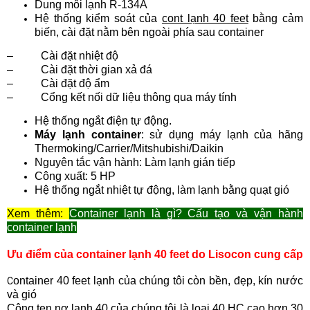
Dung môi lạnh R-134A
Hệ thống kiểm soát của
cont lạnh 40 feet
bằng cảm
biến, cài đặt nằm bên ngoài phía sau container
– Cài đặt nhiệt độ
– Cài đặt thời gian xả đá
– Cài đặt độ ẩm
– Cổng kết nối dữ liệu thông qua máy tính
Hệ thống ngắt điện tự động.
Máy lạnh container
: sử dụng máy lạnh của hãng
Thermoking/Carrier/Mitshubishi/Daikin
Nguyên tắc vận hành: Làm lạnh gián tiếp
Công xuất: 5 HP
Hệ thống ngắt nhiệt tự động, làm lạnh bằng quạt gió
Xem thêm:
Container lạnh là gì? Cấu tạo và vận hành
container lạnh
​Ưu điểm của container lạnh 40 feet do Lisocon cung cấp
ontainer 40 feet lạnh của chúng tôi còn bền, đẹp, kín nước
C
và gió
Công ten nơ lạnh 40 của chúng tôi là loại 40 HC cao hơn 30