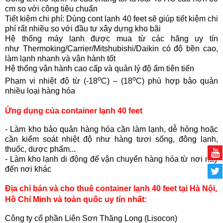
cm so với công tiêu chuẩn
Tiết kiệm chi phí: Dùng cont lạnh 40 feet sẽ giúp tiết kiệm chi
phí rất nhiều so với đầu tư xây dựng kho bãi
Hệ thống máy lạnh được mua từ các hãng uy tín
như
Thermoking/Carrier/Mitshubishi/Daikin có độ bền cao,
làm lạnh nhanh và vận hành tốt
Hệ thống vận hành cao cấp và quản lý độ ẩm tiên tiến
o
o
Phạm vi nhiệt độ từ
(-18
C) – (18
C) phù hợp bảo quản
nhiều loại hàng hóa
Ứng dụng của container lạnh 40 feet
- Làm kho bảo quản hàng hóa cần làm lạnh, dễ hỏng hoặc
cần kiểm soát nhiệt độ như hàng tươi sống, đông lạnh,
thuốc, dược phẩm...
- Làm kho lạnh di động để vận chuyển hàng hóa từ nơi này
đến nơi khác
Địa chỉ bán và cho thuê container lạnh 40 feet
tại Hà Nội,
Hồ Chí Minh và toàn quốc uy tín nhất
:
Công ty cổ phần Liên Sơn Thăng Long (Lisocon)