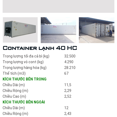
Container lạnh 40 HC
Trọng lượng tối đa cả bì (kg)
32.500
Trọng lượng vỏ cont (kg)
4.290
Trọng lượng hàng hóa (kg)
28.210
Thể tích (m3)
67
KÍCH THƯỚC BÊN TRONG
Chiều Dài (m)
11,5
Chiều Rộng (m)
2,29
Chiều Cao (m)
2,52
KÍCH THƯỚC BÊN NGOÀI
Chiều Dài (m)
12
Chiều Rộng (m)
2,43